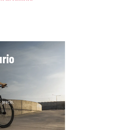
rio
 precio.