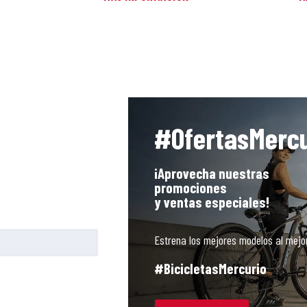
#OfertasMercu
¡Aprovecha nuestras
promociones
y ventas especiales!
Estrena los mejores modelos al mejor
#BicicletasMercurio