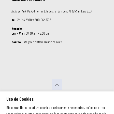
Av. Argo Park #235-Interior 2, Industrial San Luis, 78395 San Luis, S.L.P.
Tel.
444 144 2400 y 800 062 3773
Horario
Lun – Vie :
08:30 am - 5:30 pm
Correo:
info@bicicletasmercurio.com.mx
Uso de Cookies
Bicicletas Mercurio utiliza cookies estrictamente necesarias, así como otras
tecnologías similares, para poner en funcionamiento este sitio web y brindarle