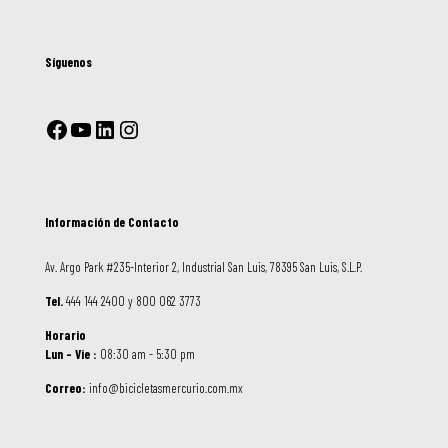
Síguenos
Información de Contacto
Av. Argo Park #235-Interior 2, Industrial San Luis, 78395 San Luis, S.L.P.
Tel.
444 144 2400 y 800 062 3773
Horario
Lun – Vie :
08:30 am - 5:30 pm
Correo:
info@bicicletasmercurio.com.mx