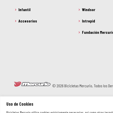
Infantil
Windsor
Accesorios
Intrepid
Fundación Mercuri
© 2026 Bicicletas Mercurio. Todos los D
Uso de Cookies
Bicicletas Mercurio utiliza cookies estrictamente necesarias, así como otras tecnol