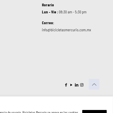
Horario
Lun – Vie :
08:30 am - 5:30 pm
Correo:
info@bicicletasmercurio.com.mx
iencia de usuario. Bicicletas Mercurio se apoya en las cookies