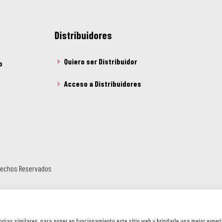
Distribuidores
Quiero ser Distribuidor
o
Acceso a Distribuidores
erechos Reservados
ogías similares, para poner en funcionamiento este sitio web y brindarle una mejor exper