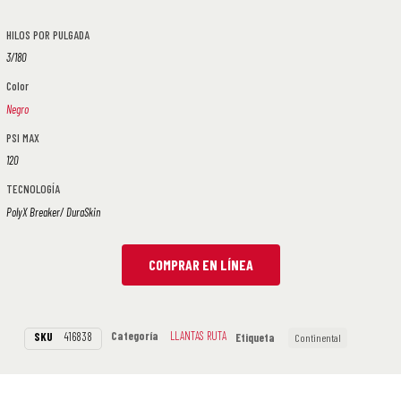
HILOS POR PULGADA
3/180
Color
Negro
PSI MAX
120
TECNOLOGÍA
PolyX Breaker/ DuraSkin
COMPRAR EN LÍNEA
Categoría
LLANTAS RUTA
SKU
416838
Etiqueta
Continental