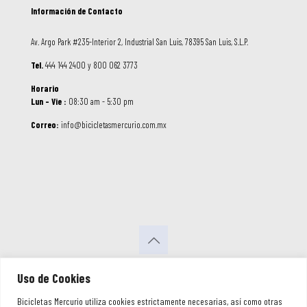
Información de Contacto
Av. Argo Park #235-Interior 2, Industrial San Luis, 78395 San Luis, S.L.P.
Tel.
444 144 2400 y 800 062 3773
Horario
Lun – Vie :
08:30 am - 5:30 pm
Correo:
info@bicicletasmercurio.com.mx
© 2026 Bicicletas Mercurio. Todos los
Uso de Cookies
Derechos Reservados
Bicicletas Mercurio utiliza cookies estrictamente necesarias, así como otras