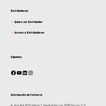
Distribuidores
Quiero ser Distribuidor
Acceso a Distribuidores
Síguenos
Información de Contacto
Av. Argo Park #235-Interior 2, Industrial San Luis, 78395 San Luis, S.L.P.