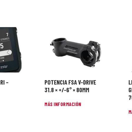
RI –
POTENCIA FSA V-DRIVE
L
31.8 × +/-6° × 80MM
G
7
MÁS INFORMACIÓN
M