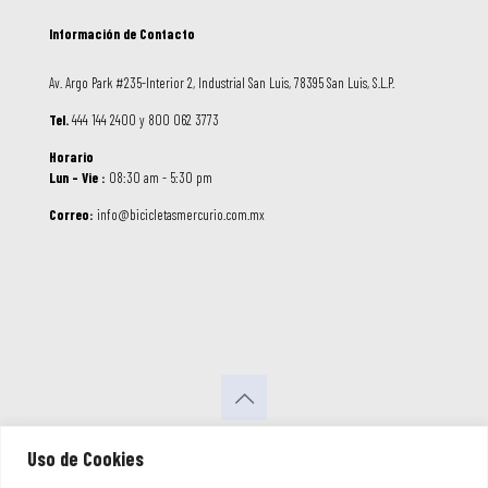
Información de Contacto
Av. Argo Park #235-Interior 2, Industrial San Luis, 78395 San Luis, S.L.P.
Tel.
444 144 2400 y 800 062 3773
Horario
Lun – Vie :
08:30 am - 5:30 pm
Correo:
info@bicicletasmercurio.com.mx
© 2026 Bicicletas Mercurio. Todos los
Uso de Cookies
Derechos Reservados