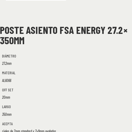
POSTE ASIENTO FSA ENERGY 27.2 ×
350MM
DIÁMETRO
27.2mm
MATERIAL
AL6066
OFF SET
20mm
LARGO
350mm
ACEPTA
rieles de 7mm standard y 7×9mm ovalados