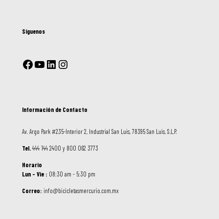
Síguenos
Información de Contacto
Av. Argo Park #235-Interior 2, Industrial San Luis, 78395 San Luis, S.L.P.
Tel.
444 144 2400 y 800 062 3773
Horario
Lun – Vie :
08:30 am - 5:30 pm
Correo:
info@bicicletasmercurio.com.mx