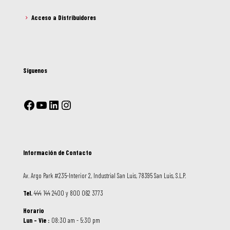
Acceso a Distribuidores
Síguenos
Información de Contacto
Av. Argo Park #235-Interior 2, Industrial San Luis, 78395 San Luis, S.L.P.
Tel.
444 144 2400 y 800 062 3773
Horario
Lun – Vie :
08:30 am - 5:30 pm