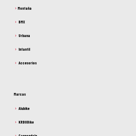
Montaña
BMX
Urbana
Infantil
Accesorios
Marcas
Alubike
KRBOBike
Cannondale