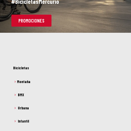
#BicicletasMercurio
PROMOCIONES
Bicicletas
Montaña
BMX
Urbana
Infantil