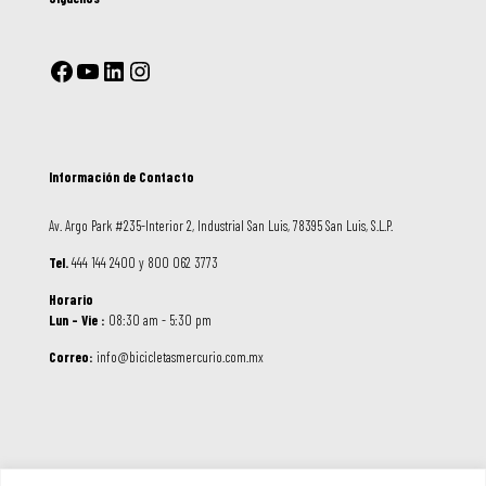
Información de Contacto
Av. Argo Park #235-Interior 2, Industrial San Luis, 78395 San Luis, S.L.P.
Tel.
444 144 2400 y 800 062 3773
Horario
Lun – Vie :
08:30 am - 5:30 pm
Correo:
info@bicicletasmercurio.com.mx