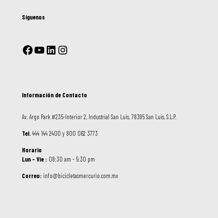
Síguenos
Información de Contacto
Av. Argo Park #235-Interior 2, Industrial San Luis, 78395 San Luis, S.L.P.
Tel.
444 144 2400 y 800 062 3773
Horario
Lun – Vie :
08:30 am - 5:30 pm
Correo:
info@bicicletasmercurio.com.mx