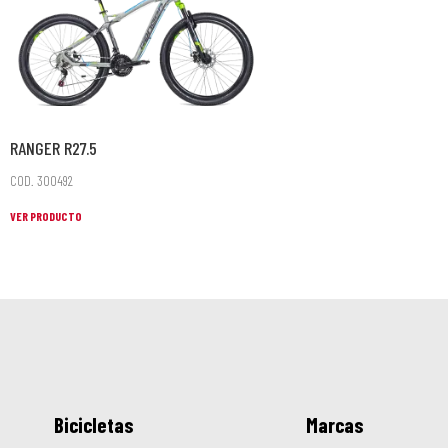
RANGER R27.5
COD. 300492
VER PRODUCTO
Bicicletas
Marcas